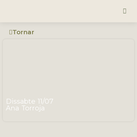
Tornar
Dissabte 11/07
Ana Torroja
Ernest Prana, El Gremi, DJ Kurba i molt més!