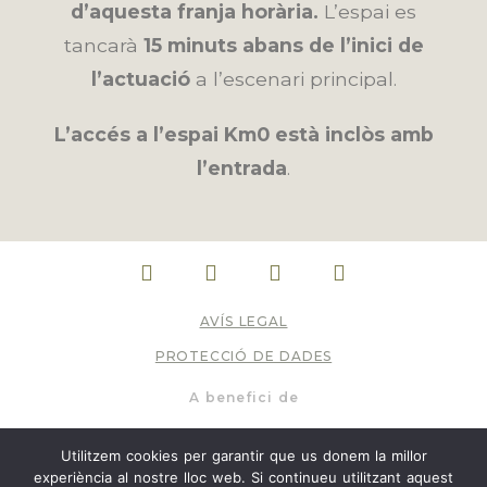
d’aquesta franja horària.
L’espai es
tancarà
15 minuts abans de l’inici de
l’actuació
a l’escenari principal.
L’
accés a l’espai Km0 està inclòs amb
l’entrada
.
AVÍS LEGAL
PROTECCIÓ DE DADES
A benefici de
Finca Les Brides. 17178. La Vall d'en Bas
Utilitzem cookies per garantir que us donem la millor
entrades@vallviva.cat
experiència al nostre lloc web. Si continueu utilitzant aquest
info@vallviva.cat